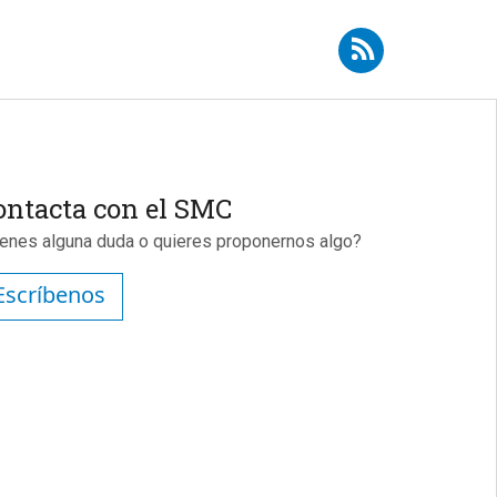
ibirse a RSS - Maruxa Pérez Fernández
ontacta con el SMC
ienes alguna duda o quieres proponernos algo?
Escríbenos