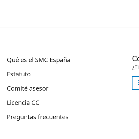
Suscr
Sobre SMC España
C
Qué es el SMC España
¿T
Estatuto
Comité asesor
Licencia CC
Preguntas frecuentes