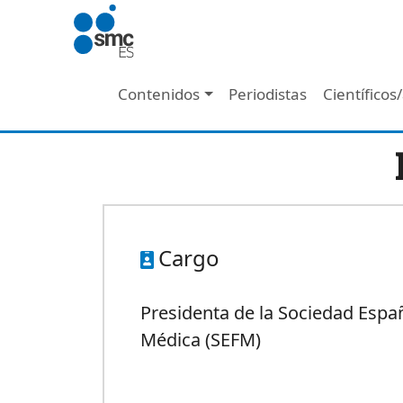
Pasar al contenido principal
Navegación principal
Contenidos
Periodistas
Científicos
Cargo
Presidenta de la Sociedad Españ
Médica (SEFM)