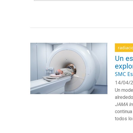
radiaci
Un es
explo
SMC E
14/04/2
Un model
alrededo
JAMA In
continua
todos lo