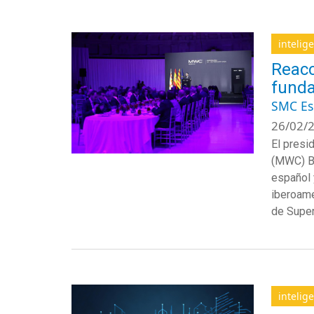
intelige
Reacc
funda
SMC E
26/02/2
El presi
(MWC) Ba
español 
iberoame
de Super
intelige