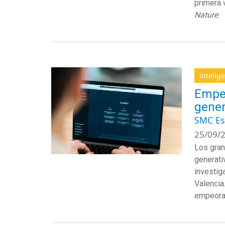
primera 
Nature
.
intelige
Empeo
gener
SMC E
25/09/2
Los gran
generati
investig
Valencia
empeorad