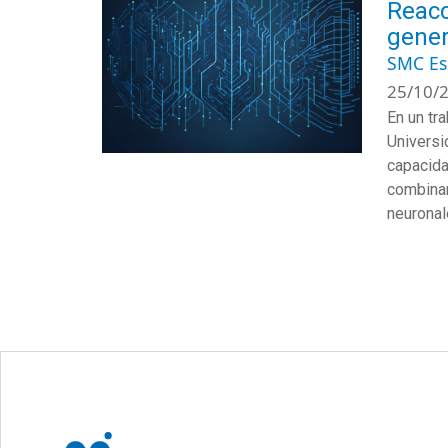
Reacc
gener
SMC E
25/10/2
En un tr
Universi
capacida
combinar
neuronal