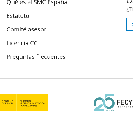
Sobre SMC España
C
Qué es el SMC España
¿T
Estatuto
Comité asesor
Licencia CC
Preguntas frecuentes