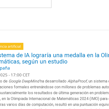
ncia artificial
stema de IA lograría una medalla en la Ol
áticas, según un estudio
spaña
025 - 17:00 CET
po de
Google DeepMind
ha desarrollado
AlphaProof
, un sistema 
ciones formales entrenándose con millones de problemas autof
sustancialmente los resultados de última generación en proble
, en la Olimpiada Internacional de Matemáticas 2024 (IMO) para 
tras varios días de computación, resultó en una puntuación equiva