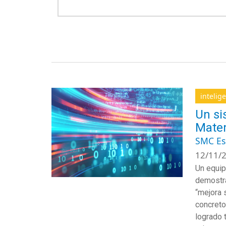
intelige
Un si
Matem
SMC E
12/11/2
Un equi
demostra
“mejora 
concreto
logrado 