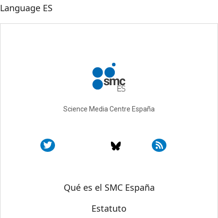
Language
ES
Science Media Centre España
Sobre SMC España
Qué es el SMC España
Estatuto