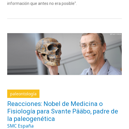
información que antes no era posible".
paleontología
Reacciones: Nobel de Medicina o
Fisiología para Svante Pääbo, padre de
la paleogenética
SMC España