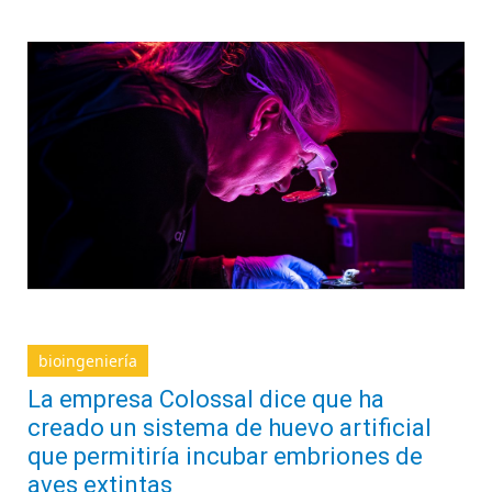
bioingeniería
La empresa Colossal dice que ha
creado un sistema de huevo artificial
que permitiría incubar embriones de
aves extintas