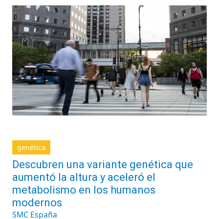
genética
Descubren una variante genética que
aumentó la altura y aceleró el
metabolismo en los humanos
modernos
SMC España