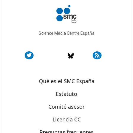
Science Media Centre España
Sobre SMC España
Qué es el SMC España
Estatuto
Comité asesor
Licencia CC
Preguntas frecuentes