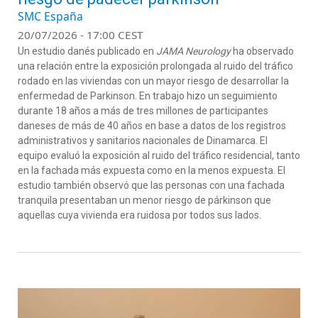
SMC España
20/07/2026 - 17:00 CEST
Un estudio
danés
publicado en
JAMA
Neu
rology
ha
observado
una relación entre la exposición prolongada al ruido del tráfico
rodado
en
las
viviendas
con un mayor
riesgo
de desarrollar la
enfermedad de Parkinson.
En trabajo
hizo un seguimiento
durante
18
años
a
más de
tres millones de participantes
daneses de más de 40 años
en base a datos de los registros
administrativos y sanitarios nacionales de Dinamarca
.
El
equipo
evaluó la exposición al ruido del tráfico
residencial,
tanto
en la
fachada
más expuesta como en la meno
s expuesta.
El
estudio también observó que l
as personas con una fachada
tranquila
presentaban u
n menor riesgo de
pá
rkinson que
aquellas cuya vivienda era ruidosa por todos sus lados.