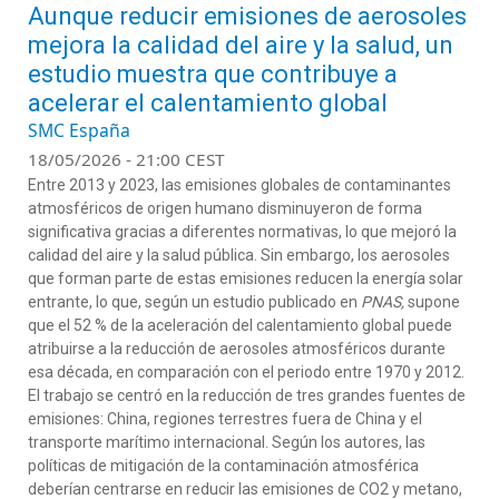
Aunque reducir emisiones de aerosoles
mejora la calidad del aire y la salud, un
estudio muestra que contribuye a
acelerar el calentamiento global
SMC España
18/05/2026 - 21:00 CEST
Entre 2013 y 2023, las
emisiones
globales
de
contaminantes
atmosféricos
de
origen
humano
disminuyeron
de forma
significativa
gracias a
diferentes
normativas
, lo
que
mejoró
la
calidad
del
aire
y la
salud
pública
. Sin embargo,
los
aerosoles
que
forman
parte
de
estas
emisiones
reducen
la
energía
solar
entrante
, lo
que
,
s
egún
un
estudio
publicado
en
PNAS
,
supone
que el
52
% de la
aceleración
del
calentamiento
global
puede
atribuirse
a la
reducción
de
aerosoles
atmosféricos
durante
esa
década
,
en
comparación
con
el
periodo
entre
1970
y
2012
.
El
trabajo
se
centró
en
la
reducción
de
tres
grandes
fuentes
de
emisiones
:
China,
regiones
terrestres
fuera de China y
el
transporte
marítimo
internacional
.
Según
los
autores
, las
políticas
de
mitigación
de la
contaminación
atmosférica
deberían
centrarse
en
reducir
las
emisiones de
CO
2
y metano
,