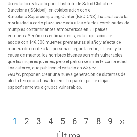
Un estudio realizado por el Instituto de Salud Global de
Barcelona (ISGlobal), en colaboración con el
Barcelona Supercomputing Center (BSC-CNS), ha analizado la
mortalidad a corto plazo asociada a los efectos combinados de
múltiples contaminantes atmosféricos en 31 países
europeos. Según sus estimaciones, esta exposición se
asocia con 146.500 muertes prematuras al año y afecta de
manera diferente a las personas según la edad, el sexo y la
causa de muerte: los hombres jóvenes son más vulnerables
que las mujeres jóvenes, pero el patrón se invierte con la edad.
Los autores, que publican el estudio en
Nature
Health
, proponen crear una nueva generación de sistemas de
alerta temprana basados en el impacto que se dirijan
específicamente a grupos vulnerables.
Paginación
Page
Page
Page
Page
Page
Page
Page
Page
Page
Sigu
1
2
3
4
5
6
7
8
9
››
Última página
Última