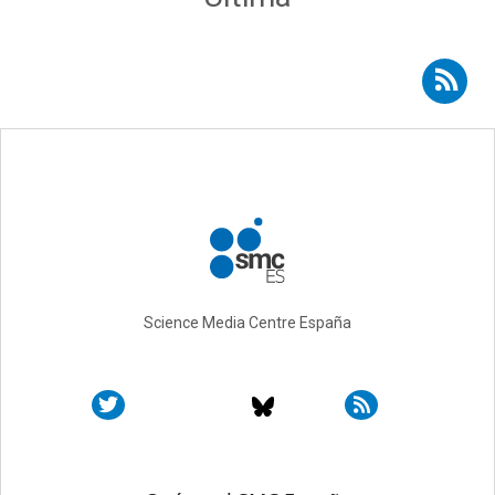
Suscribirse a RSS - contaminación
Science Media Centre España
Sobre SMC España