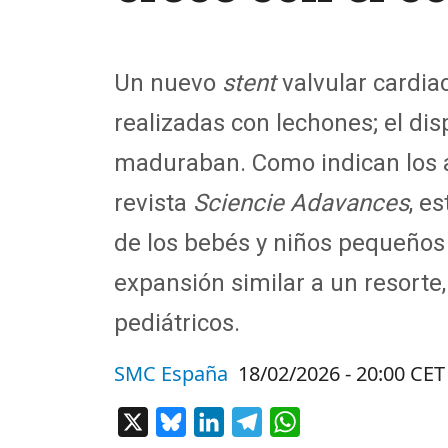
Un nuevo
stent
valvular cardia
realizadas con lechones; el di
maduraban. Como indican los au
revista
Sciencie Adavances
, e
de los bebés y niños pequeños
expansión similar a un resorte,
pediátricos.
SMC España
18/02/2026 - 20:00 CET
X
Bluesky
LinkedIn
Telegram
WhatsApp