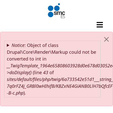
Pasar al contenido principal
Mensaje de error
Notice
: Object of class
Drupal\Core\Render\Markup could not be
converted to int in
__TwigTemplate_1964e65808603928d0e678d03052e
>doDisplay()
(line
43
of
sites/default/files/php/twig/6a733542e51d1___string
7q0rFZ4j_GRBl0wHIhifB/KBZxNE4GiANB0LlH7bQfcE
-B-c.php
).