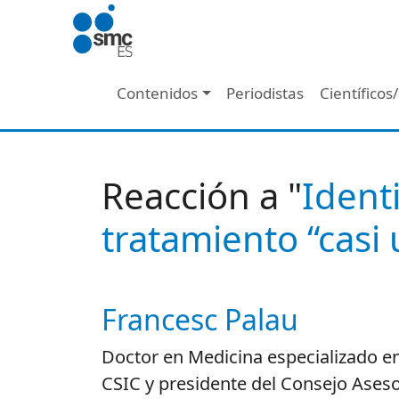
Pasar al contenido principal
Navegación principal
Contenidos
Periodistas
Científicos
Reacción a "
Ident
tratamiento “casi
Francesc Palau
Autor/es reacciones
Doctor en Medicina especializado en
CSIC y presidente del Consejo Asesor