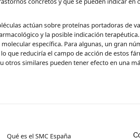
rastornos concretos y que se pueden indicar en
oléculas actúan sobre proteínas portadoras de v
farmacológico y la posible indicación terapéutic
 molecular específica. Para algunas, un gran nú
 lo que reduciría el campo de acción de estos fá
u otros similares pueden tener efecto en una 
Sobre SMC España
C
Qué es el SMC España