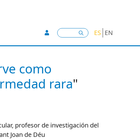
User account menu -
Buscar
ES
EN
irve como
fermedad rara
"
lar, profesor de investigación del
Sant Joan de Déu