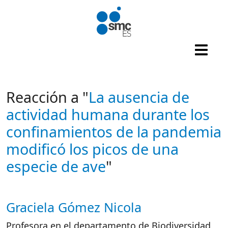
Pasar al contenido principal
Reacción a "
La ausencia de
actividad humana durante los
confinamientos de la pandemia
modificó los picos de una
especie de ave
"
Graciela Gómez Nicola
Autor/es reacciones
Profesora en el departamento de Biodiversidad,