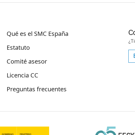
Sobre SMC España
C
Qué es el SMC España
¿T
Estatuto
Comité asesor
Licencia CC
Preguntas frecuentes