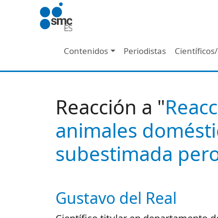
Pasar al contenido principal
Navegación principal
Contenidos
Periodistas
Científicos
Reacción a "
Reacc
animales domésti
subestimada pero
Gustavo del Real
Autor/es reacciones