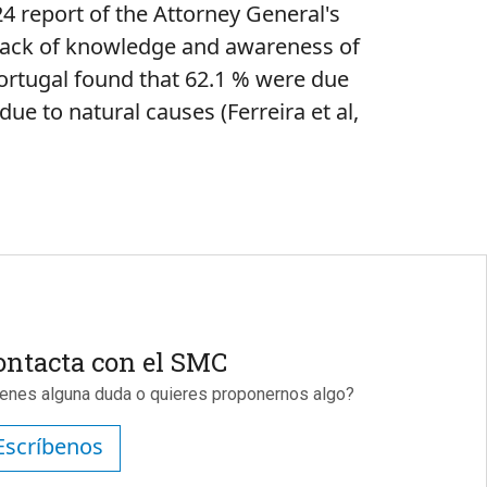
024
report
of
the
Attorney
General's
lack
of
knowledge
and
awareness
of
ortugal
found
that
62.1 %
were
due
due
to
natural causes
(Ferreira et al,
ontacta con el SMC
ienes alguna duda o quieres proponernos algo?
Escríbenos