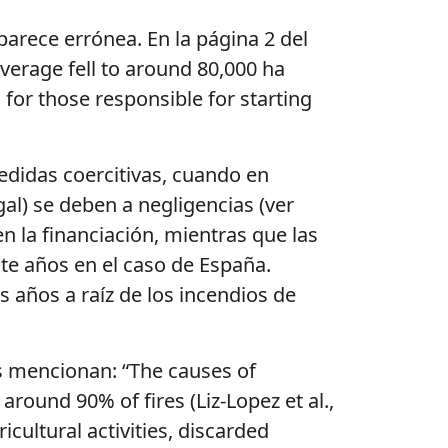
 parece
errónea
. En la
págin
a
2 del
verage
fell
to
around
80,000 ha
s
fo
r
thos
e
responsibl
e
fo
r
startin
g
medidas
coercitivas, cuando en
al) se deben a negligencias (ver
n la financiación, mientras que las
te años en el
caso de España.
s años a raíz de los incendios de
s
mencionan
: “
The
causes
of
around
90%
of
fires
(Liz-Lopez et al.,
ricultural
activities
,
discarded