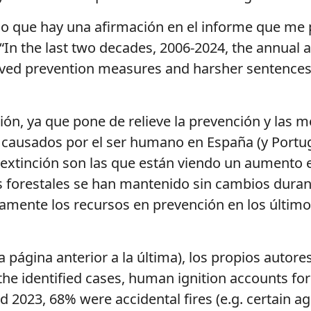
no que hay una afirmación en el informe que me
“In
the
last
two
decades
, 2006-2024,
the
annual
a
ve
d
preventio
n
measure
s
and
harshe
r
sentence
ión, ya que pone de relieve la prevención y las 
s causados por el ser humano en
España (y Portug
extinción son las que están viendo un aumento e
s forestales se han mantenido sin cambios duran
amente los recursos en prevención en
los último
a
página
anterior a la
última
), los
propios
autore
the
identified
cases, human
ignition
accounts
for
d 2023, 68%
were
accidental
fires
(
e.g
.
certain
ag