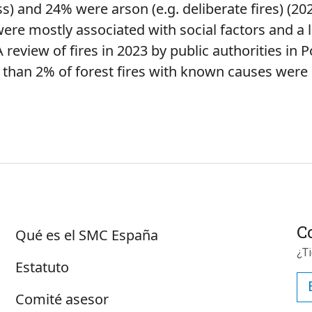
ss
) and 24%
were
arson
(
e.g
.
deliberate
fires
) (2
were
mostly
associated
with
social
factors
and a
 A
review
of
fires
in 2023
by
public
authorities
in P
than
2%
of
forest
fires
with
known
causes
were
Sobre SMC España
C
Qué es el SMC España
¿T
Estatuto
Comité asesor