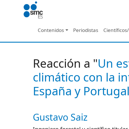
Pasar al contenido principal
Navegación principal
Contenidos
Periodistas
Científicos
Reacción a "
Un es
climático con la 
España y Portuga
Gustavo Saiz
Autor/es reacciones