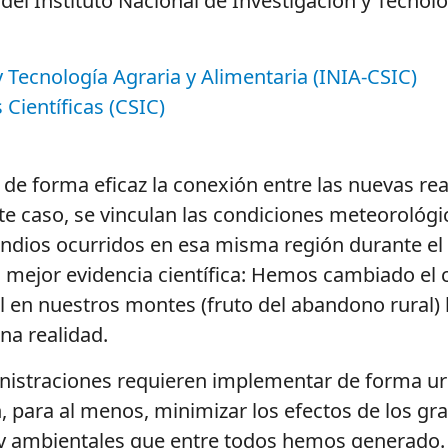
ar del Instituto Nacional de Investigación y Tecnol
y Tecnología Agraria y Alimentaria (INIA-CSIC)
Científicas (CSIC)
 de forma eficaz la conexión entre las nuevas re
e caso, se vinculan las condiciones meteorológi
ndios
ocurridos en esa misma región durante e
a mejor evidencia científica: Hemos cambiado el
 en nuestros montes (fruto del abandono rural) 
na realidad.
nistraciones requieren implementar de forma urg
n
, para al menos,
mi
ni
mizar
los efectos de los gr
 y ambientales que entre todos hemos generado.