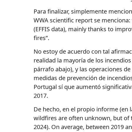
Para finalizar, simplemente mencio
WWA scientific report se
mencion
a
:
(EFFIS
data),
mainl
y
thank
s
t
o
impro
fire
s
”.
No estoy de acuerdo con tal afirmac
realidad la mayoría de los incendio
párrafo abajo), y las operaciones de
medidas
de prevención de incendio
Portugal
sí
que aumentó significativ
2017.
De
hecho
,
en
el
propio
informe
(
en
l
wildfires
are
often
unknown
,
but
of
2024).
On
average
,
between
2019
an