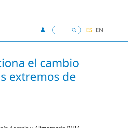
User account menu -
Buscar
ES
EN
ciona el cambio
ios extremos de