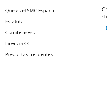
Sobre SMC España
C
Qué es el SMC España
¿T
Estatuto
Comité asesor
Licencia CC
Preguntas frecuentes