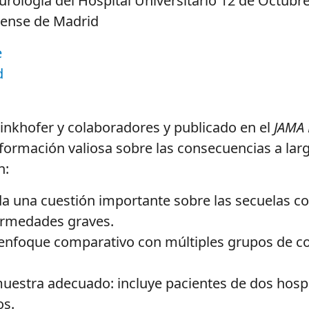
ología del Hospital Universitario 12 de Octubr
tense de Madrid
e
d
inkhofer
y colaboradores y publicado en el
JAMA
ormación valiosa sobre las consecuencias a largo
n:
da una cuestión importante sobre las secuelas cog
ermedades graves.
 enfoque comparativo con múltiples grupos de cont
uestra adecuado: incluye pacientes de dos hosp
os.