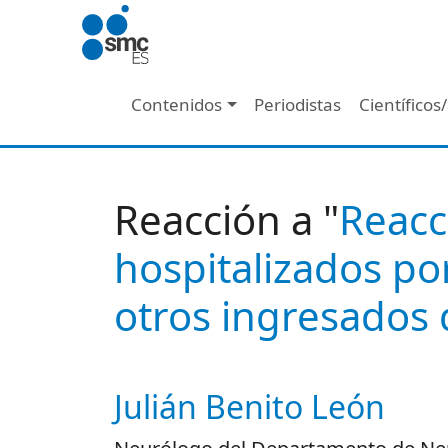
Pasar al contenido principal
Navegación principal
Contenidos
Periodistas
Científicos
Reacción a "
Reacc
hospitalizados po
otros ingresados
Julián Benito León
Autor/es reacciones