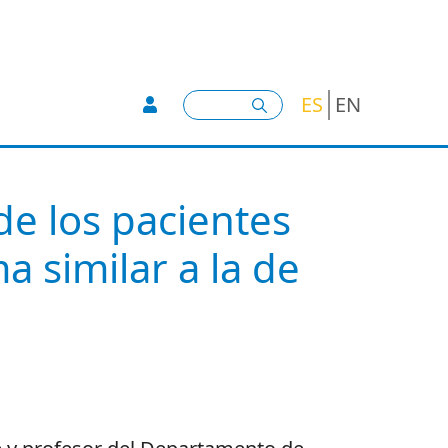
User account menu -
Buscar
ES
EN
de los pacientes
 similar a la de