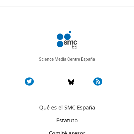
Science Media Centre España
Sobre SMC España
Qué es el SMC España
Estatuto
Comité asesor