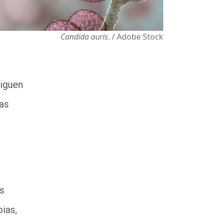
Candida auris
. / Adobe Stock
iguen
as
s
ias,