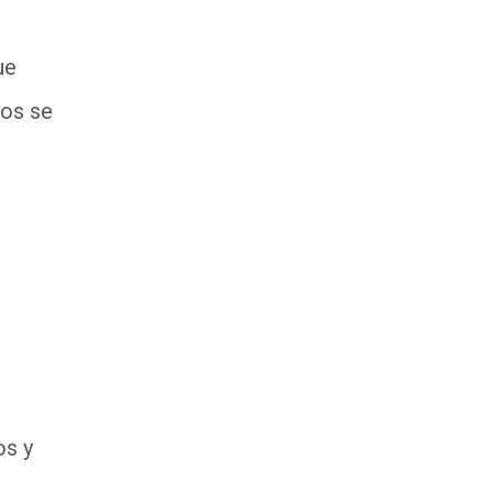
ue
gos se
os y