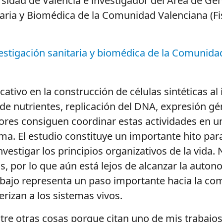
rsidad de Valencia e investigador del Área de Ge
taria y Biomédica de la Comunidad Valenciana (Fi
estigación sanitaria y biomédica de la Comunida
cativo en la construcción de células sintéticas a
de nutrientes, replicación del DNA, expresión gé
tores consiguen coordinar estas actividades en u
. El estudio constituye un importante hito para 
vestigar los principios organizativos de la vida
 por lo que aún está lejos de alcanzar la autono
trabajo representa un paso importante hacia la co
izan a los sistemas vivos.
ntre otras cosas porque citan uno de mis trabaj