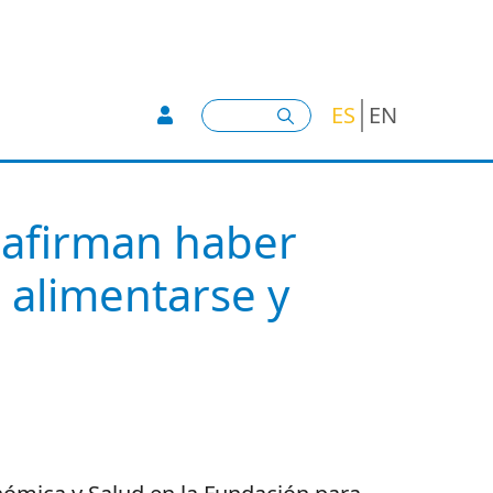
User account menu -
Buscar
ES
EN
s afirman haber
 alimentarse y