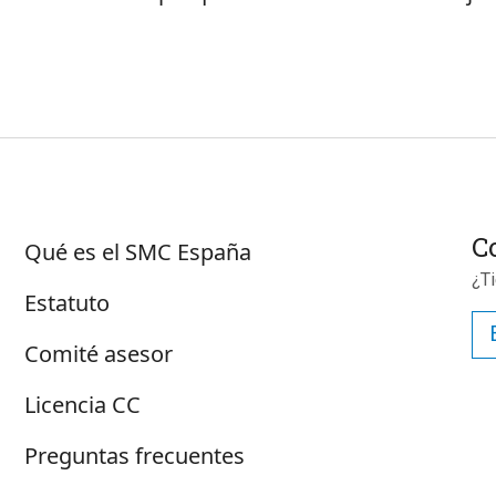
Sobre SMC España
C
Qué es el SMC España
¿T
Estatuto
Comité asesor
Licencia CC
Preguntas frecuentes