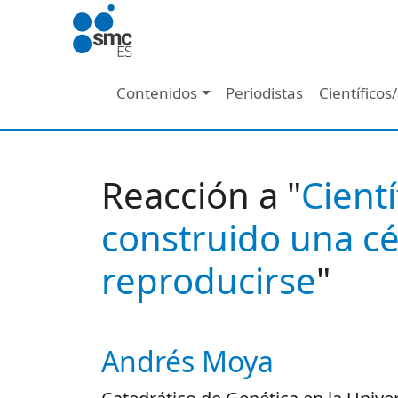
Pasar al contenido principal
Navegación principal
Contenidos
Periodistas
Científicos
Reacción a "
Cient
construido una cé
reproducirse
"
Andrés Moya
Autor/es reacciones