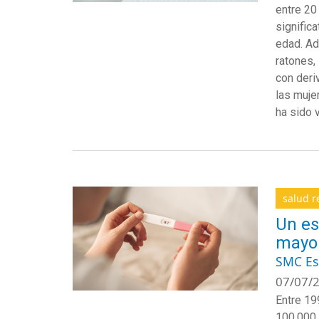
entre 20
signific
edad. Ad
ratones,
con deri
las muje
ha sido 
salud r
Un es
mayor
SMC E
07/07/2
Entre 19
100.000 