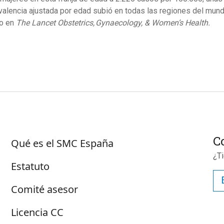
valencia ajustada por edad subió en todas las regiones del mun
do en
The Lancet Obstetrics, Gynaecology, & Women’s Health.
Sus
Sobre SMC España
C
Qué es el SMC España
¿T
Estatuto
Comité asesor
Licencia CC