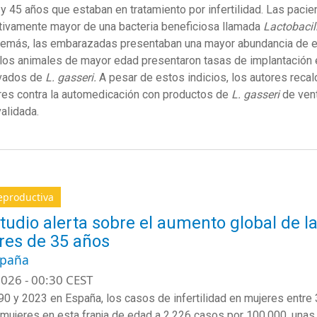
 y 45 años que estaban en tratamiento por infertilidad. Las pac
ativamente mayor de una bacteria beneficiosa llamada
Lactobacil
emás, las embarazadas presentaban una mayor abundancia de es
 los animales de mayor edad presentaron tasas de implantación
vados de
L. gasseri.
A pesar de estos indicios, los autores recal
res contra la automedicación con productos de
L. gasseri
de vent
validada.
eproductiva
tudio alerta sobre el aumento global de la
es de 35 años
spaña
026 - 00:30 CEST
90 y 2023 en España, los casos de infertilidad en mujeres entr
mujeres en esta franja de edad a 2.226 casos por 100.000, unas c