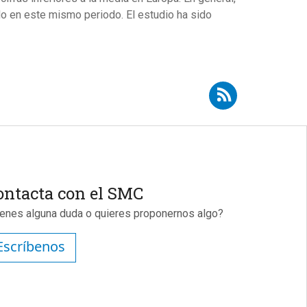
do en este mismo periodo. El estudio ha sido
cribirse a RSS - Guillermo Antiñolo Gil
ontacta con el SMC
ienes alguna duda o quieres proponernos algo?
Escríbenos