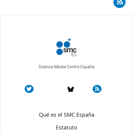
Science Media Centre España
Sobre SMC España
Qué es el SMC España
Estatuto