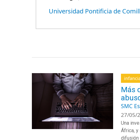
Universidad Pontificia de Comil
infanci
Más d
abuso
SMC E
27/05/2
Una inve
África, 
difusión