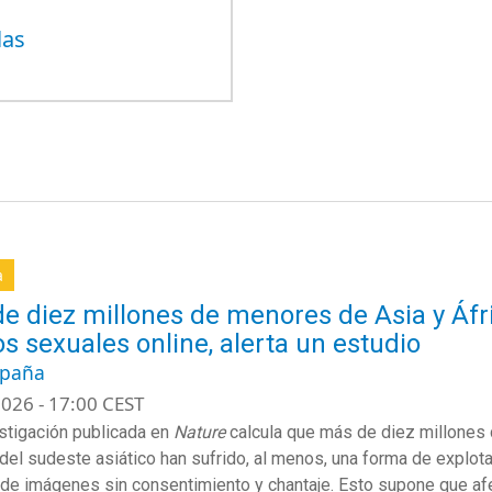
las
a
e diez millones de menores de Asia y Áfri
s sexuales online, alerta un estudio
spaña
026 - 17:00 CEST
stigación publicada en
Nature
calcula que más de diez millones d
y del sudeste asiático han sufrido, al menos, una forma de explot
 de imágenes sin consentimiento y chantaje. Esto supone que a