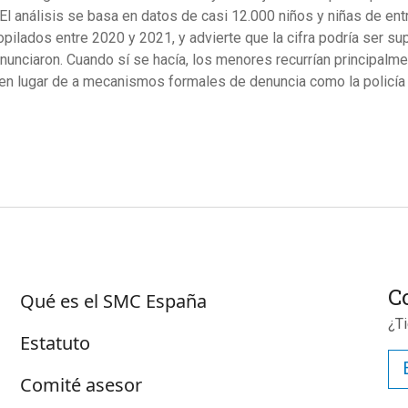
. El análisis se basa en datos de casi 12.000 niños y niñas de en
opilados entre 2020 y 2021, y advierte que la cifra podría ser s
nunciaron. Cuando sí se hacía, los menores recurrían principalm
en lugar de a mecanismos formales de denuncia como la policía 
Sus
Sobre SMC España
C
Qué es el SMC España
¿T
Estatuto
Comité asesor