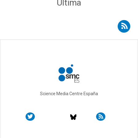
Última página
Última
Suscribirse a RSS - infancia
Science Media Centre España