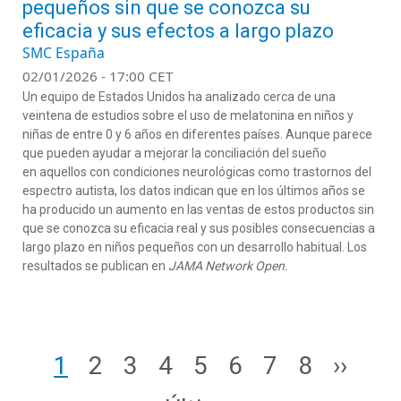
pequeños sin que se conozca su
eficacia y sus efectos a largo plazo
SMC España
02/01/2026 - 17:00 CET
Un equipo de Estados Unidos ha analizado cerca de una
veintena de estudios sobre el uso de melatonina en niños y
niñas de entre 0 y 6 años en diferentes países. Aunque parece
que pueden ayudar a mejorar la conciliación del sueño
en aquellos con condiciones neurológicas como trastornos del
espectro autista, los datos indican que en los últimos años se
ha producido un aumento en las ventas de estos productos sin
que se conozca su eficacia real y sus posibles consecuencias a
largo plazo en niños pequeños con un desarrollo habitual. Los
resultados se publican en
JAMA Network Open.
Paginación
Page
Page
Page
Page
Page
Page
Page
Page
Siguie
1
2
3
4
5
6
7
8
››