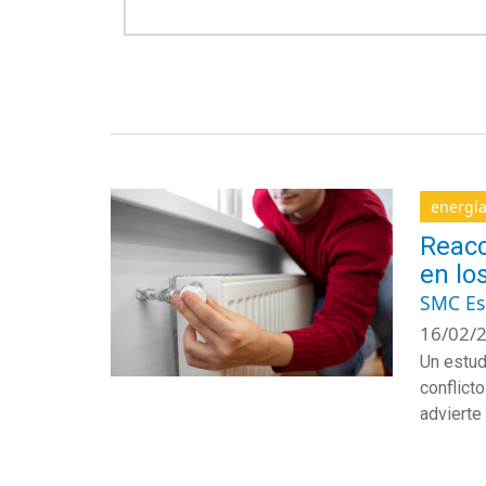
energí
Reacc
en lo
SMC E
16/02/2
Un estud
conflict
advierte