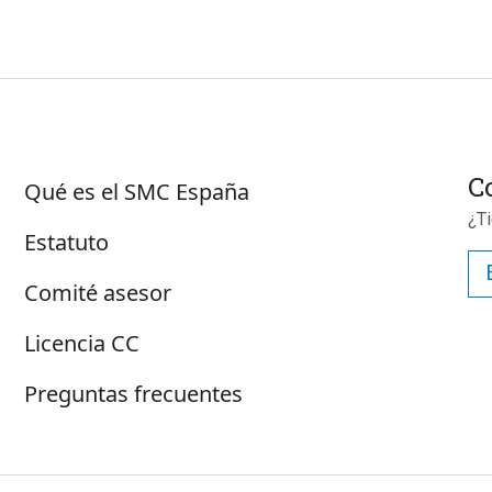
Sobre SMC España
C
Qué es el SMC España
¿T
Estatuto
Comité asesor
Licencia CC
Preguntas frecuentes