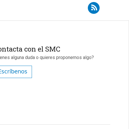
Suscribirse a RSS - Paloma Taltavull
ontacta con el SMC
ienes alguna duda o quieres proponernos algo?
Escríbenos