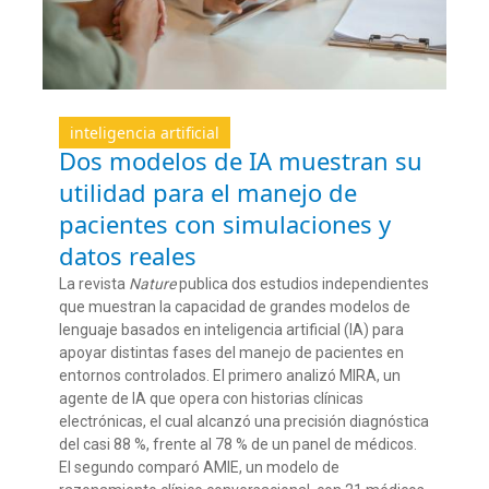
inteligencia artificial
Dos modelos de IA muestran su
utilidad para el manejo de
pacientes con simulaciones y
datos reales
La revista
Nature
publica d
os estudios independientes
que
m
uestran
la
capacidad
de
grandes modelos de
lenguaje basados en inteligencia artificial (IA)
para
apoyar distintas fases del manejo de pacientes en
entornos controlados. El primero analizó MIRA, un
agente de
IA
que opera
con
historia
s
clínica
s
electrónica
s
,
el cual
alcanzó una precisión diagnóstica
del
casi 88
%, frente al
78 % de un panel de médicos.
El segundo
comparó
AMIE, un modelo
de