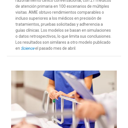
razonamiento clínico conversacional, con 21 médicos
de atención primaria en
100
escenarios de múltiples
visitas
. AMIE obtuvo
rendimientos
comparabl
es o
incluso superiores
a los médicos
en precisión de
tratamientos, pruebas solicitadas y adherencia a
guías clínicas
.
Los modelos
se basan en simulaciones
o datos retrospectivos, lo que limita sus conclusiones.
L
os resultados son similares a otro modelo publicado
en
Science
el pasado
mes de
abril
.