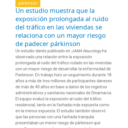
párkinson
Un estudio muestra que la
exposición prolongada al ruido
del tráfico en las viviendas se
relaciona con un mayor riesgo
de padecer párkinson
Un estudio
danés
publicado en
JAMA
Neu
rology
ha
observado una relación entre la exposición
prolongada al ruido del tráfico rodado
en
las
viviendas
con un mayor
riesgo
de desarrollar la enfermedad de
Parkinson.
En trabajo
hizo un seguimiento durante
18
años
a
más de
tres millones de participantes
daneses
de más de 40 años
en base a datos de los registros
administrativos y sanitarios nacionales de Dinamarca
.
El equipo
evaluó la exposición al ruido del tráfico
residencial,
tanto en la
fachada
más expuesta como
en la meno
s expuesta.
El estudio también observó
que l
as personas con una fachada tranquila
presentaban u
n menor riesgo de
pá
rkinson que