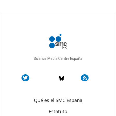
Science Media Centre España
Sobre SMC España
Qué es el SMC España
Estatuto