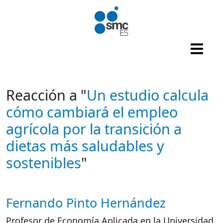
Pasar al contenido principal
Reacción a "
Un estudio calcula
cómo cambiará el empleo
agrícola por la transición a
dietas más saludables y
sostenibles
"
Fernando Pinto Hernández
Autor/es reacciones
Profesor de Economía Aplicada en la Universidad