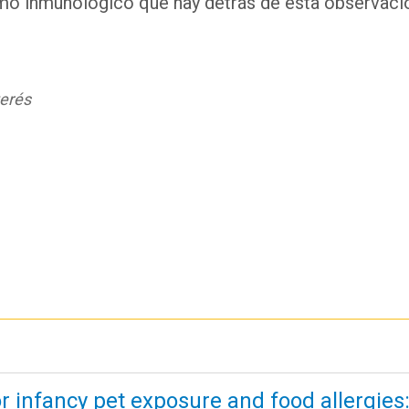
smo inmunológico que hay detrás de esta observaci
terés
or infancy pet exposure and food allergi