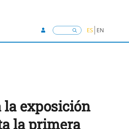
User account menu -
Buscar
ES
EN
 la exposición
a la primera