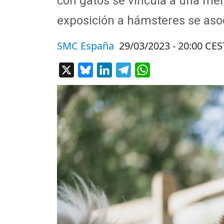
con gatos se vincula a una meno
exposición a hámsteres se aso
SMC España
29/03/2023 - 20:00 CES
X
Bluesky
LinkedIn
Telegram
WhatsApp