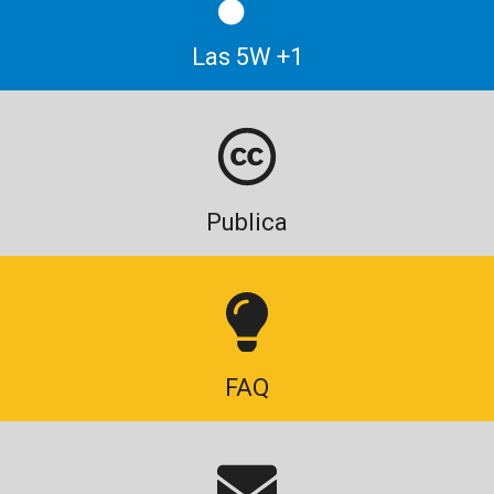
Las 5W +1
Publica
FAQ