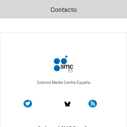
Contacto
Science Media Centre España
Sobre SMC España