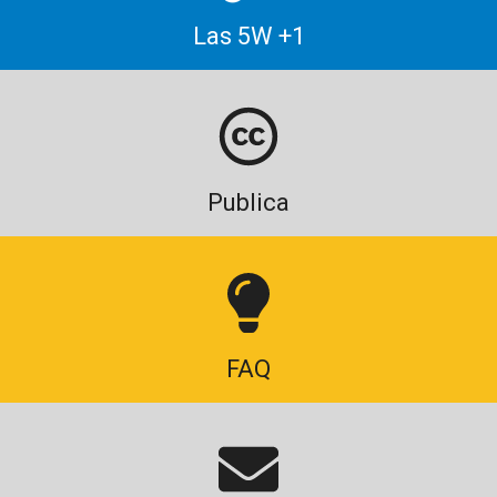
Las 5W +1
Publica
FAQ