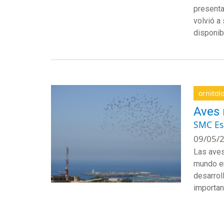
present
volvió a
disponib
ornitol
Aves 
SMC E
09/05/2
Las aves
mundo en
desarrol
importan