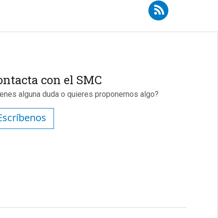
Suscribirse a RSS - Carlos Camacho
ontacta con el SMC
ienes alguna duda o quieres proponernos algo?
Escríbenos