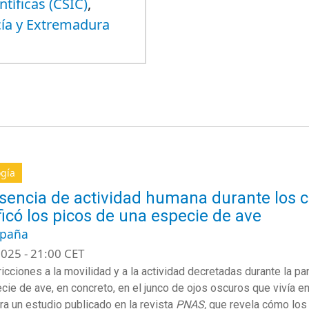
tíficas (CSIC)
,
cía y Extremadura
ogía
sencia de actividad humana durante los 
icó los picos de una especie de ave
spaña
025 - 21:00 CET
ricciones
a la movilidad y a la actividad decretadas durante la p
cie de ave, en concreto,
en el
junco
de ojos o
scuros
que vivía e
ra u
n
estudio publicado en la revista
PNAS
,
que revela cómo
los