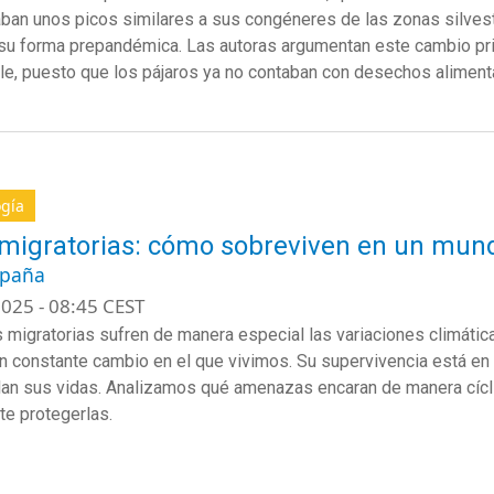
aba
n
unos picos similares a sus congéneres de las zonas silvest
 su forma prepandémica.
Las autoras argumentan este cambio
pr
le
, puesto que los pájaros ya no contaba
n
con desechos aliment
ogía
migratorias: cómo sobreviven en un mun
spaña
025 - 08:45 CEST
 migratorias sufren de manera especial las variaciones climática
 constante cambio en el que vivimos. Su supervivencia está en 
lan sus vidas. Analizamos qué amenazas encaran de manera cícli
te protegerlas.