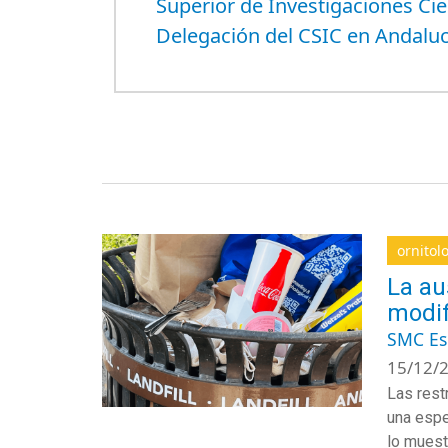
Superior de Investigaciones Cien
Delegación del CSIC en Andalu
ornitol
La au
modif
SMC E
15/12/2
Las
rest
una espe
lo muest