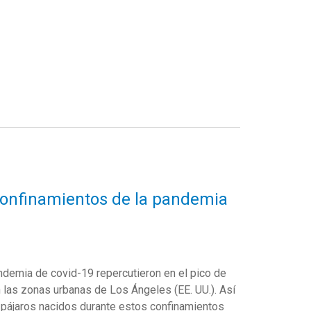
confinamientos de la pandemia
andemia de covid-19 repercutieron en el pico de
n
l
as zonas urbanas de Los Ángeles (EE. UU.)
.
Así
 pájaros
nacidos durante
estos confinamientos