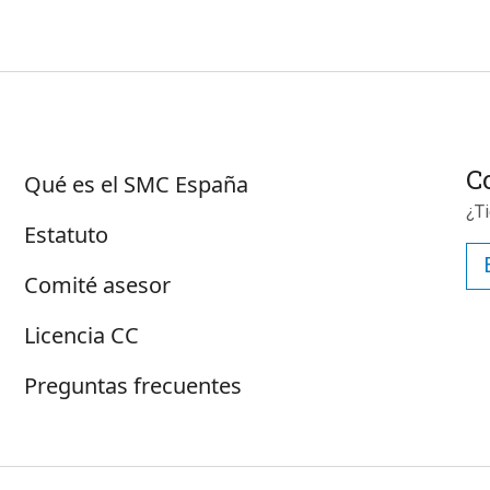
Sobre SMC España
C
Qué es el SMC España
¿T
Estatuto
Comité asesor
Licencia CC
Preguntas frecuentes