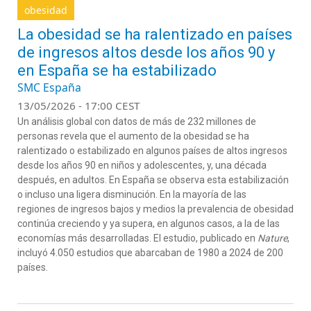
obesidad
La obesidad se ha ralentizado en países
de ingresos altos desde los años 90 y
en España se ha estabilizado
SMC España
13/05/2026 - 17:00 CEST
Un análisis global con datos
de
más de 232 millones de
personas revela que el aumento de la obesidad se ha
ralentizado o
estabilizado
en algunos países de altos ingresos
desde los años
90
en niños y adolescentes
,
y
,
una década
después
,
en adultos
.
En
España se observa
esta estabilización
o incluso una ligera disminución
.
E
n la mayoría de
l
as
regiones
de ingresos bajos y medios
la prevalencia
de obesidad
continúa creciendo y ya supera
,
en algunos casos
,
a la de las
economías más desarrolladas.
El estudio, publicado en
Nature
,
incluyó
4.050 estudios
que abarcaban de 1
980
a
2024
de
200
países.