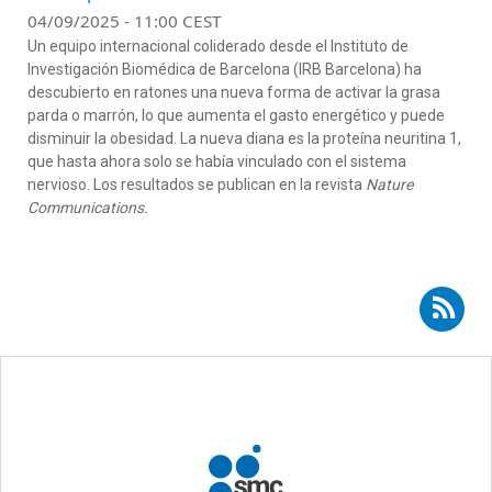
04/09/2025 - 11:00 CEST
Un
equipo
internacional
coliderado
desde
el
Instituto de
Investigación
Biomédica
de Barcelona (IRB Barcelona) ha
descubierto
en
ratones
una
nueva forma de
activar
la
grasa
parda
o
marrón
, lo que
aumenta
el
gasto
energético
y
puede
disminuir
la
obesidad
. La nueva dia
na
es la
proteína
neuritina
1,
que hasta
ahora
solo se
había
vinculado
con
el
sistema
nervioso
. Los
resultados
se publican
en
la revista
Nature
Communications
.
Suscribirse a RSS - Jonatan Ruiz