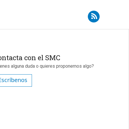
Suscribirse a RSS - Josep Tabernero
ontacta con el SMC
ienes alguna duda o quieres proponernos algo?
Escríbenos