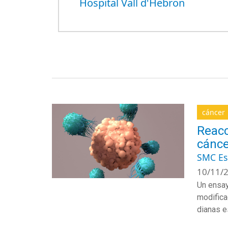
Hospital Vall d'Hebron
cáncer
Reacc
cánce
SMC E
10/11/2
Un ensay
modifica
dianas e