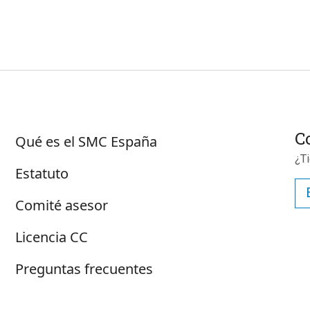
Sobre SMC España
C
Qué es el SMC España
¿T
Estatuto
Comité asesor
Licencia CC
Preguntas frecuentes