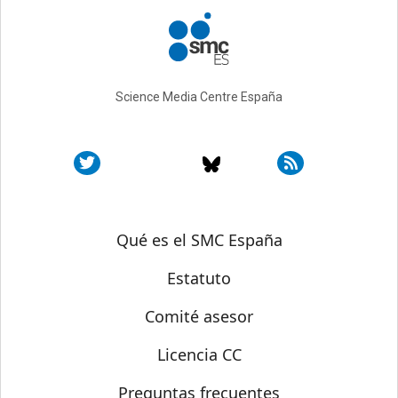
Science Media Centre España
Sobre SMC España
Qué es el SMC España
Estatuto
Comité asesor
Licencia CC
Preguntas frecuentes