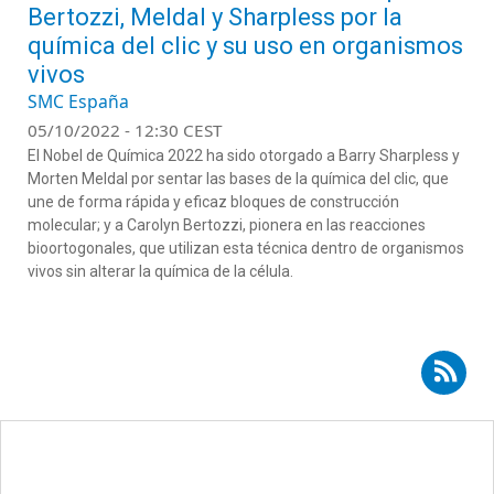
Bertozzi, Meldal y Sharpless por la
química del clic y su uso en organismos
vivos
SMC España
05/10/2022 - 12:30 CEST
El Nobel de Química 2022
ha sido otorgado a
Barry
Sharpless
y
Morten
Meldal
por
senta
r
las bases de la química del clic,
que
une de forma rápida y eficaz
bloques de construcción
molecular
; y a
Carolyn
Bertozzi
,
pionera en
las reacciones
bioortogonales
, que utilizan esta
técnica
dentro de organismos
vivos sin alterar la química de la célula
.
Suscribirse a RSS - Milagros Piñol