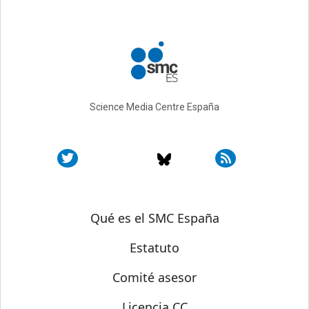
Science Media Centre España
Sobre SMC España
Qué es el SMC España
Estatuto
Comité asesor
Licencia CC