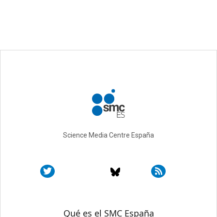
Science Media Centre España
Sobre SMC España
Qué es el SMC España