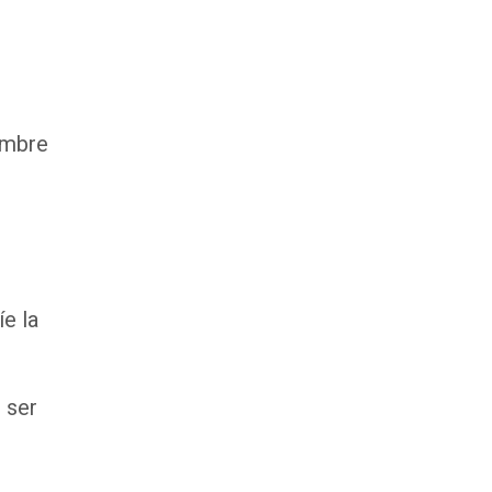
dumbre
e la
 ser