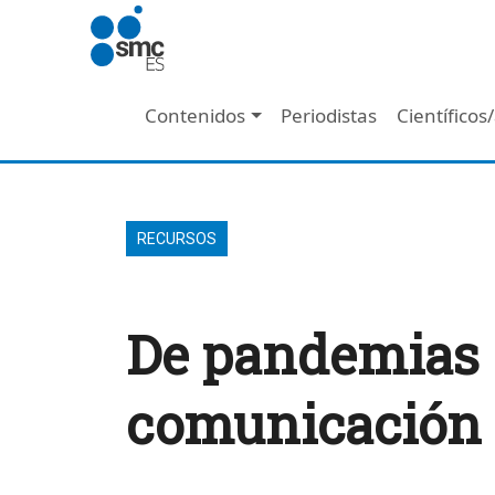
Pasar al contenido principal
Navegación principal
Contenidos
Periodistas
Científicos
RECURSOS
De pandemias 
comunicación d