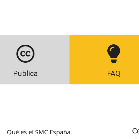
Publica
FAQ
Sobre SMC España
C
Qué es el SMC España