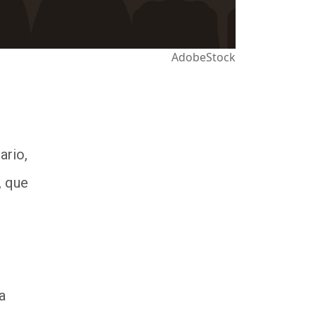
AdobeStock
ario,
, que
a