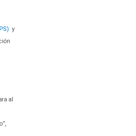
PS)
y
ción
ara al
o”,