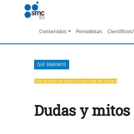
Pasar al contenido principal
Navegación principal
Contenidos
Periodistas
Científicos
QUÉ SABEMOS
Este artículo se publicó hace más de 2 years
Dudas y mitos 