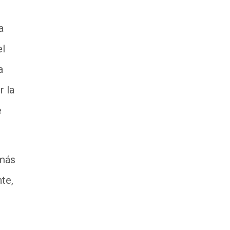
a
el
a
r la
e
 más
te,