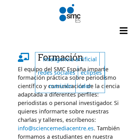
Pasar al contenido principal
Listado de tags
Formación
inteligencia artificial
El equipo del SMC España imparte
redes sociales
eclipses
formación práctica sobre periodismo
nutrición
calor
científico y comunicación de la ciencia
adaptada a diferentes perfiles:
periodistas o personal investigador. Si
quieres informarte sobre nuestras
charlas y talleres, escríbenos:
info@sciencemediacentre.es
. También
formamos a estudiantes en nuestra