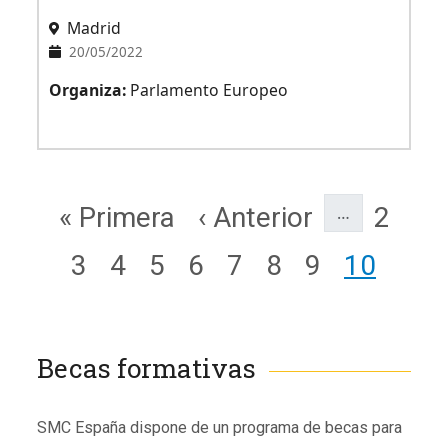
Madrid
20/05/2022
Organiza:
Parlamento Europeo
Paginación
Primera página
Página anterior
Page
« Primera
‹ Anterior
2
…
Page
Page
Page
Page
Page
Page
Page
Page
3
4
5
6
7
8
9
10
Becas formativas
Subtítulo
SMC España dispone de un programa de becas para