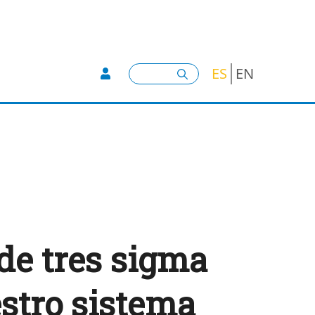
User account menu -
Buscar
ES
EN
de tres sigma
estro sistema