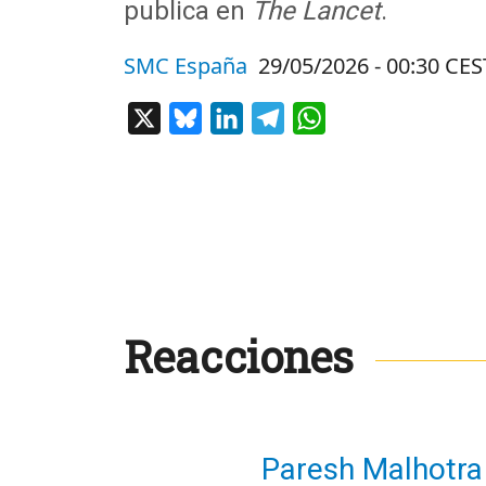
publica en
The Lancet
.
SMC España
29/05/2026 - 00:30 CES
X
Bluesky
LinkedIn
Telegram
WhatsApp
Reacciones
Paresh Malhotra