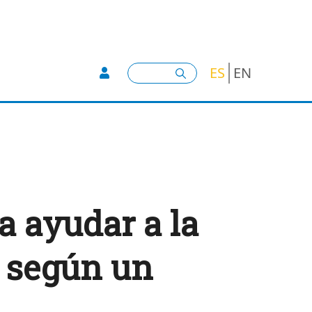
User account menu -
Buscar
ES
EN
a ayudar a la
, según un