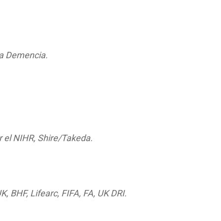
 la Demencia.
r el NIHR, Shire/Takeda.
, BHF, Lifearc, FIFA, FA, UK DRI.