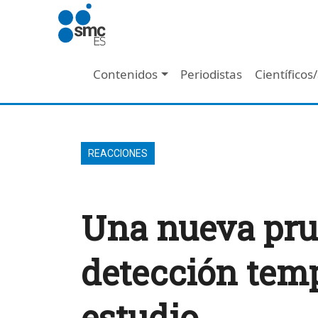
Pasar al contenido principal
Navegación principal
Contenidos
Periodistas
Científicos
REACCIONES
Una nueva prue
detección temp
estudio