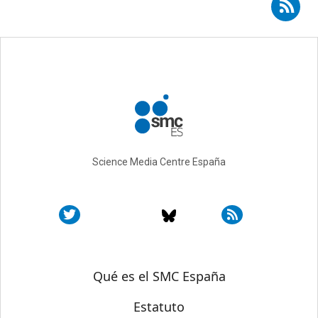
Suscribirse a RSS - Paloma Llaneza
Science Media Centre España
Sobre SMC España
Qué es el SMC España
Estatuto