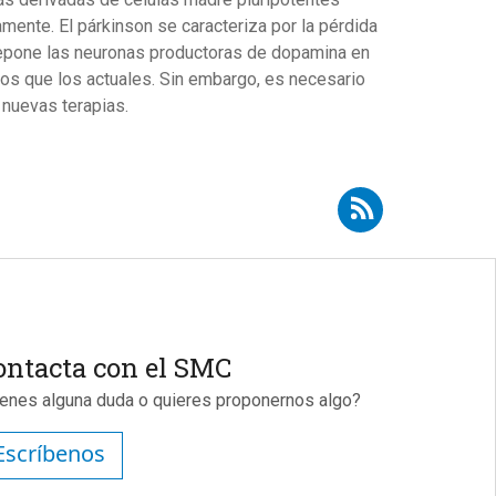
ente. El párkinson se caracteriza por la pérdida
repone las neuronas productoras de dopamina en
sos que los actuales. Sin embargo, es necesario
s nuevas terapias.
irse a RSS - Rosario Sánchez Pernaute
ontacta con el SMC
ienes alguna duda o quieres proponernos algo?
Escríbenos