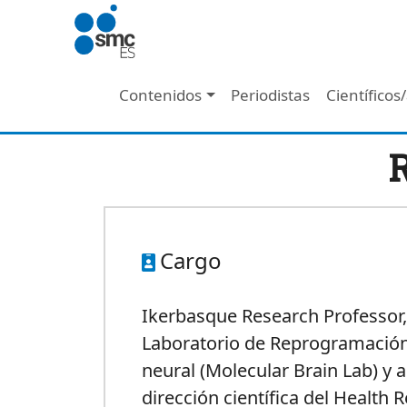
Pasar al contenido principal
Navegación principal
Contenidos
Periodistas
Científicos
R
Cargo
Ikerbasque Research Professor, 
Laboratorio de Reprogramación
neural (Molecular Brain Lab) y a
dirección científica del Health 