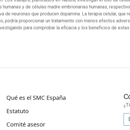
s humanas y de células madre embrionarias humanas, respectivam
va de neuronas que producen dopamina. La terapia celular, que 
ro, podría proporcionar un tratamiento con menos efectos adver
nvestigando para comprobar la eficacia y los beneficios de esta
Suscrib
Sobre SMC España
C
Qué es el SMC España
¿T
Estatuto
Comité asesor