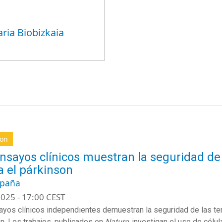
aria Biobizkaia
son
nsayos clínicos muestran la seguridad de 
a el párkinson
spaña
025 - 17:00 CEST
yos clínicos independientes demuestran la seguridad de las te
n. Los trabajos, publicados en
Nature
, investigan el uso de célu