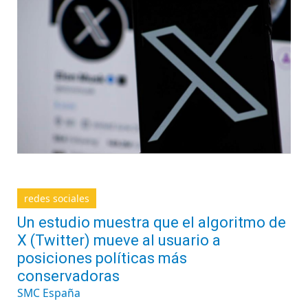
redes sociales
Un estudio muestra que el algoritmo de
X (Twitter) mueve al usuario a
posiciones políticas más
conservadoras
SMC España