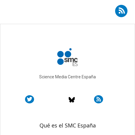
Suscribirse a RSS - Walter Quattrociocchi
Science Media Centre España
Sobre SMC España
Qué es el SMC España