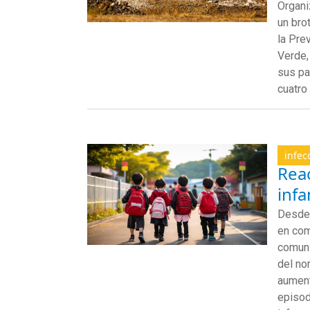
Organi
un bro
la Pre
Verde,
sus pa
cuatro
infec
Rea
infa
Desde 
en com
comuni
del no
aument
episod