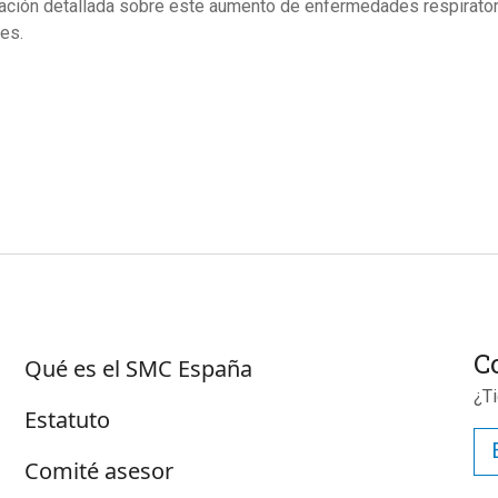
ación detallada sobre este aumento de enfermedades respirator
les.
Sobre SMC España
C
Qué es el SMC España
¿T
Estatuto
Comité asesor