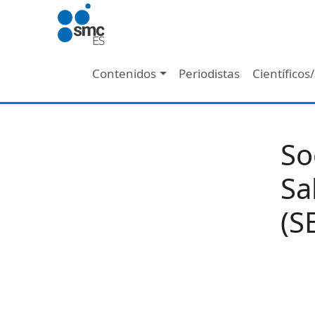
Pasar al contenido principal
Navegación principal
Contenidos
Periodistas
Científicos
So
Sa
(S