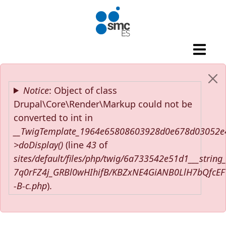
Pasar al contenido principal
Mensaje de error
Notice
: Object of class
Drupal\Core\Render\Markup could not be
converted to int in
__TwigTemplate_1964e65808603928d0e678d03052e
>doDisplay()
(line
43
of
sites/default/files/php/twig/6a733542e51d1___string
7q0rFZ4j_GRBl0wHIhifB/KBZxNE4GiANB0LlH7bQfcE
-B-c.php
).