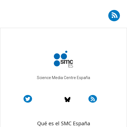
Suscribirse a RSS - supercomputación
Science Media Centre España
Sobre SMC España
Qué es el SMC España