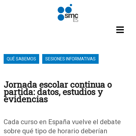
Pasar al contenido principal
QUÉ SABEMOS
SESIONES INFORMATIVAS
Jornada escolar continua o
partida: datos, estudios y
evidencias
Cada
curso
en
España
vuelve
el
debate
sobre
qué
tipo
de
horario
deberían