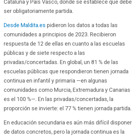
Cataluña y País Vasco,
donde
se
establece
que
debe
ser
obligatoriamente
partida
.
Desde Maldit
a.es
pidieron
los
datos
a
todas
las
comunidades
a
principios
de 2023.
Recibieron
respuesta
de 12 de
ellas
en
cuanto
a las
escuelas
públicas
y de
siete
respecto
a las
privadas
/
concertadas
. En global, un 81 % de las
escuelas
públicas
que
respondieron
tienen
jornada
continua
en
infantil
y
primaria
—
en
algunas
comunidades
como
Murcia, Extremadura y Canarias
es
el
100 %—. En las
privadas
/
concertadas
, la
proporción
se
invierte
:
el
77 %
tienen
jornada
partida
.
En
educación
secundaria
es
aún
más
difícil
disponer
de
datos
concretos
,
pero
la jornada continua es la