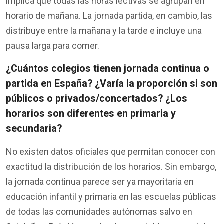
implica
que
todas
las horas
lectivas
se
agrupan
en
horario
de
mañana
. La jornada
partida
,
en
cambio
, las
distribuye
entre la
mañana
y la
tarde
e
incluye
una
pausa
larga
para comer.
¿
Cuántos
colegios
tienen
jornada continua o
partida
en
España? ¿
Varía
la
proporción
si
son
públicos
o privados/
concertados
? ¿Los
horarios
son
diferentes
en
primaria
y
secundaria
?
No
existen
datos
oficiales
que
permitan
conocer
con
exactitud
la
distribución
de
los
horarios
. Sin embargo,
la jornada continua
parece
ser
ya
mayoritaria
en
educación
infantil
y
primaria
en
las
escuelas
públicas
de
todas
las
comunidades
autónomas
salvo
en