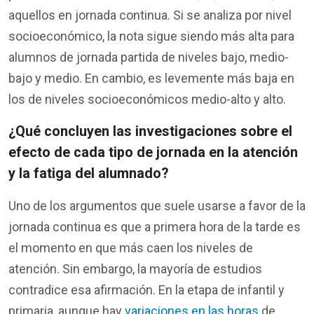
aquellos
en
jornada continua.
Si se
analiza
por
nivel
socioeconómico
, la nota
sigue
siendo
más
alta
para
alumnos
de jornada
partida
de
niveles
bajo, medio-
bajo y medio. En
cambio
, es
levemente
más
baja
en
los
de
niveles
socioeconómicos
medio-alto y alto.
¿
Qué
concluyen
l
as
investigaciones
sobre
el
efecto
de
cada
tipo
de jornada
en
la
atención
y la
fatiga
del
alumnado
?
Uno de
los
argumentos
que
suele
usarse
a favor de la
jornada continua es que a
primera
hora de la
tarde
es
el
momento
en
que
más
caen
los
niveles
de
atención
. Sin embargo, la
mayoría
de
estudios
contradice
esa
afirmación
. En la
etapa
de
infantil
y
primaria
,
aunque
hay
variaciones en las horas
de