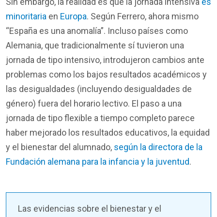
Sin embargo, la
realidad
es que la jornada
intensiva
es
minoritaria
en
Europa
.
Según
Ferrero,
ahora
mismo
“España es
una
anomalía
”.
Incluso
países
como
Alemania, que
tradicionalmente
sí
tuvieron
una
jornada de
tipo
intensivo
,
introdujeron
cambios
ante
problemas
como
los
bajos
resultados
académicos
y
las
desigualdades
(
incluyendo
desigualdades
de
género
)
fuera
del
horario
lectivo
. El paso a
una
jornada de
tipo
flexible a
tiempo
completo
parece
haber
mejorado
los
resultados
educativos
, la
equidad
y
el
bienestar
del
alumnado
,
según la directora de la
Fundación alemana para la infancia y la juventud
.
Las evidencias sobre el bienestar y el