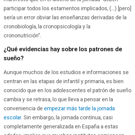
partic
i
par
t
o
dos
los
estame
n
tos
implic
ados
, (
…) [
pe
ro
]
s
ería
un er
ror
ob
viar
las
enseña
n
zas
deriv
adas
de
la
cronobiol
ogía
,
la
cronopsicol
ogía
y
la
crononutri
ci
ón
”.
¿
Qué
evidencias
hay
sobre
los
patrones
de
sueño
?
Aunque
muchos
de
los
estudios
e
informaciones
se
centran
en
las
etapas
de
infantil
y
primaria
, es bien
conocido
que
en
los
adolescentes
el
patrón
de
sueño
cambia y se
retrasa
, lo que
lleva
a
pensar
en
la
conveniencia
de
empezar más tarde la jornada
escolar
. Sin embargo, la jornada continua,
casi
completamente
generalizada
en
España
a
estas