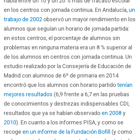
había
entre un 10 y un 20 %
más
de
fracaso
escolar
en
los
centros
con jornada continua. En Andalucía,
un
trabajo de 2002
observó
un mayor
rendimiento
en
los
alumnos
que
seguían
un
horario
de jornada
partida
:
en
estos
centros
,
el
porcentaje
de
alumnos
sin
problemas
en
ninguna
materia
era un 8 % superior al
de
los
alumnos
en
centros
con jornada continua. Un
estudio
realizado
por
la
Consejería
de
Educación
de
Madrid con
alumnos
de 6º de
primaria
en
2014
encontró
que
los
alumnos
con
horario
partido
tenían
mejores resultados
(6,9
frente
a 6,7
en
las
pruebas
de
conocimientos
y
destrezas
indispensables CDI,
resultados
que
ya
se
habían
observado
en 2008
y
2010
). En
cuanto
a
los
informes
PISA, y
como
se
recoge
en un informe de la Fundación Bofill
(y
como