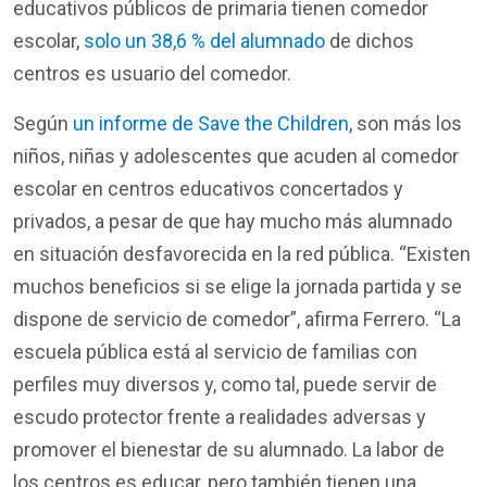
educativos
públicos
de
primaria
tienen
comedor
escolar,
solo un 38,6 % del alumnado
de
dichos
centros
es
usuario
del
comedor
.
Según
un informe de Save the Children
, son
más
los
niños
,
niñas
y
adolescentes
que
acuden
al
comedor
escolar
en
centros
educativos
concertados
y
privados, a
pesar
de que hay
mucho
más
alumnado
en
situación
desfavorecida
en
la red
pública
. “
Existen
muchos
beneficios
si
se
elige
la jornada
partida
y se
dispone de
servicio
de
comedor
”,
afirma
Ferrero. “La
escuela
pública
está
al
servicio
de
familias
con
perfiles
muy
diversos
y,
como
tal
,
puede
servir
de
escudo protector
frente
a
realidades
adversas
y
promover
el
bienestar
de
su
alumnado
. La labor de
los
centros
es
educar
,
pero
también
tienen
una