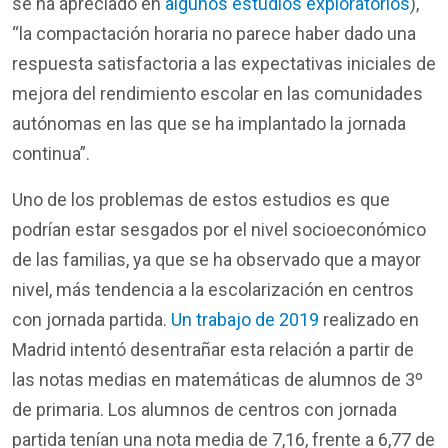
se ha
apreciado
en
algunos estudios exploratorios
),
“la
compactación
horaria
no
parece
haber
dado
una
respuesta
satisfactoria
a las
expectativas
iniciales
de
mejora
del
rendimiento
escolar
en
las
comunidades
autónomas
en
las que se ha
implantado
la jornada
continua
”.
Uno de
los
problemas
de
estos
estudios
es que
podrían
estar
sesgados
por
el
nivel
socioeconómico
de las
familias
,
ya
que se ha
observado
que a mayor
nivel
,
más
tendencia
a
la
escolarización
en
centros
con jornada
partida
.
Un trabajo de 2019
realizado
en
Madrid
intentó
desentrañar
esta
relación
a
partir
de
las
notas
medias
en
matemáticas
de
alumnos
de 3º
de
primaria
.
L
os
alumnos
de
centros
con jornada
partida
tenían
una
nota
media
de 7,16,
frente
a
6,77 de