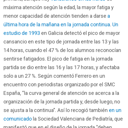
máxima
atención
según
la
edad
, la mayor
fatiga
y
menor
capacidad
de
atención
tienden
a
darse
a
última hora de la mañana en la jornada continua
.
Un
estudio de 1993
en Galicia
detectó
el
pico
de mayor
cansancio
en
este
tipo
de jornada entre las 13 y las
14
horas
,
cuando
el
47 % de
los
alumnos
reconocían
sentirse
fatigados
. El
pico
de
fatiga
en
la jornada
partida
se
dio
entre las 16 y las 17
horas
,
y
afectaba
solo a un 27 %.
Según
comentó
Ferrero
en
un
encuentro
con
periodistas
organizado
por
el
SMC
España
, “la curva general
d
e
aten
ción
se
ac
erca
a
la
organiza
ción
de la jorn
ada
par
tida
y,
d
esde
luego, no
se
aj
usta
a la cont
in
u
a
”.
Así
lo
rec
o
gió
tam
bién
en un
comunicado
la Sociedad Valenciana
de
Pedia
tría
,
q
ue
manif
est
ó
qu
e
e
n
el
di
seño
de la jorna
da “
d
e
ben