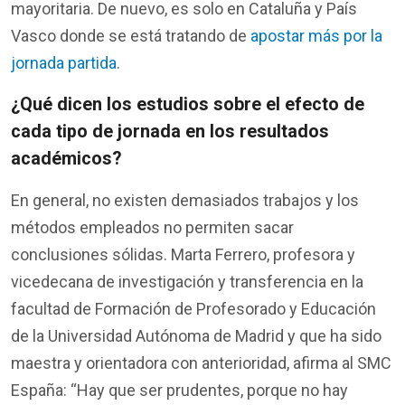
mayoritaria
. De nuevo, es solo
en
Cataluña y País
Vasco
donde
se
está
tratando
de
aposta
r
m
á
s
p
or
la
jornad
a
parti
da
.
¿
Qué
dicen
los
estudios
sobre
e
l
efecto
de
cada
tipo
de jornada
en
los
resultados
académicos
?
En general, no
existen
demasiados
trabajos
y
los
métodos
empleados
no
permiten
sacar
conclusiones
sólidas
. Marta Ferrero,
profesora
y
vicedecana
de
investigación
y
transferencia
en
la
f
acultad
de
Formación
de
Profesorado
y
Educación
de la Universidad
Autónoma
de Madrid y que ha
sido
maestra
y
orientadora
con
anterioridad
,
afirma
al SMC
España
:
“
H
ay que ser
prudentes
,
porque
no hay