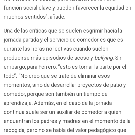
función
social clave y
pueden
favorecer
la
equidad
en
muchos
sentidos
”
,
añade
.
Una de las
críticas
que se
suelen
esgrimir
hacia
la
jornada
partida
y
el
servicio
de
comedor
es que es
durante
las horas no
lectivas
cuando
suelen
producirse
más
episodios
de
acoso
y
bullying
.
Sin
embargo,
p
ara Ferrero
, “
esto
es
tomar
la
parte
por
el
todo
”
.
“
No
creo
que se
trate
de
eliminar
esos
momentos
,
sino
de
desarrollar
proyectos
de patio y
comedor
,
porque
son
también
un
tiempo
de
aprendizaje
.
Además
,
en
el
caso
de la jornada
continua
suele
ser un auxiliar de
comedor
a
quien
encuentran
los
padres y
madres
en
el
momento
de la
recogida
,
pero
no se
habla
del valor
pedagógico
que