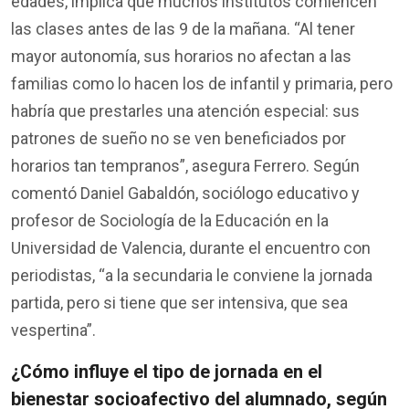
edades
,
implica
que
muchos
institutos
comiencen
las
clases
antes de las 9 de la
mañana
. “Al
tener
mayor
autonomía
, sus
horarios
no
afectan
a las
familias
como
lo
hacen
los
de
infantil
y
primaria
,
pero
habría
que
prestarles
una
atención
especial: sus
patrones
de
sueño
no se
ven
beneficiado
s
por
horarios
tan
tempranos
”,
asegura
Ferrero.
Según
comentó
Daniel Gabaldón, sociólogo educativo y
profesor de Sociología de la Educación en la
Universidad de Valencia
,
durante
el
encuentro
con
periodistas
,
“
a la
secundaria
le
conviene
la jornada
partida
,
pero
si
tiene
que ser
intensiva
, que
sea
vespertina
”
.
¿
Cómo
influye
el
tipo
de jornada
en
el
bienestar
socioafectivo
del
alumnado
,
según