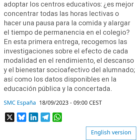
adopta
r
los
centros
educativos
: ¿es
mejor
concentrar
todas
las horas
lectivas
o
hacer
una
pausa
para la comida y
alargar
el
tiempo
de
permanencia
en
el
colegio?
En
esta
primera
entrega
,
recogemos
las
investigaciones
sobre
el
efecto
de
cada
modalidad
en
el
rendimiento
,
el
descanso
y
el
bienestar
socioafectivo
del
alumnado;
así como los datos disponibles en la
educación pública y la concertada
.
SMC España
18/09/2023 - 09:00 CEST
X
Bluesky
LinkedIn
Telegram
WhatsApp
English version