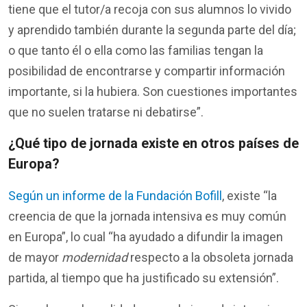
tiene
que
el
tutor/a
recoja
con sus
alumnos
lo
vivido
y
aprendido
también
durante
la
segunda
parte
del día;
o que tanto
él
o
ella
como
las
familias
tengan
la
posibilidad
de
encontrarse
y
compartir
información
importante
,
si
la
hubiera
. Son
cuestiones
importantes
que no
suelen
tratarse
ni
debatirse
”.
¿
Qué
tipo
de jornada
existe
en
otros
países
de
Europa?
Según un informe de la Fundación Bofill
,
existe
“la
creencia
de que la jornada
intensiva
es
muy
común
en
Europa
”,
lo
cual
“ha
ayudado
a
difundir
la imagen
de mayor
modernidad
respecto
a la
obsoleta
jornada
partida
, al
tiempo
que ha
justificado
su
extensión
”.