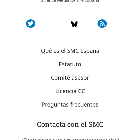
Science Media Centre España
Sobre SMC España
Qué es el SMC España
Estatuto
Comité asesor
Licencia CC
Preguntas frecuentes
Contacta con el SMC