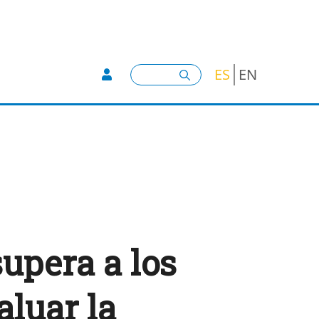
User account menu -
Buscar
ES
EN
supera a los
aluar la