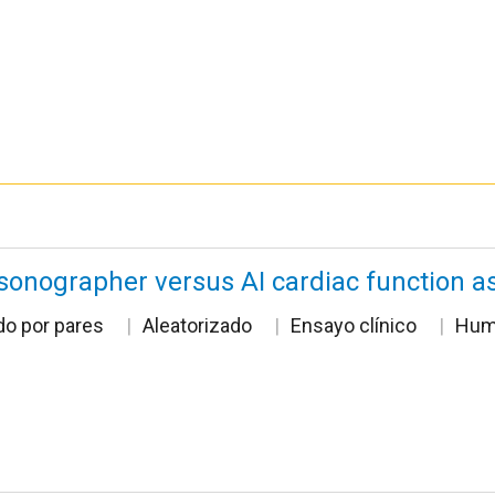
f sonographer versus AI cardiac function 
do por pares
Aleatorizado
Ensayo clínico
Hum