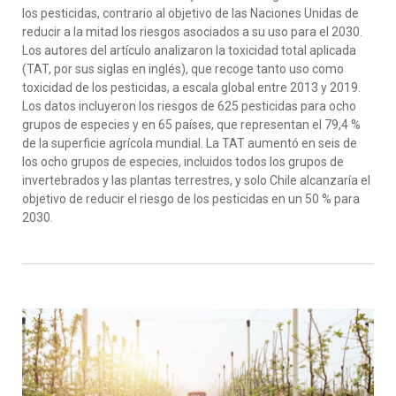
los pesticidas
,
contrario
al objetivo de las Naciones Unidas de
reducir
a la mitad
los riesgos asociados a
su uso para el
2030.
Los autores
del
artículo analizaron la
toxicidad total aplicada
(TAT, por sus siglas en inglés)
,
que recoge tanto uso como
toxicidad de los pesticida
s
,
a escala global
entre
2013
y
2019.
Los datos incluyeron los riesgos de 625 pesticidas para ocho
grupos de
es
pecie
s y
en
65 países
, que representan el 79,4 %
de la superficie agrícola mundial
.
La
TAT
aumentó en seis de
los ocho grupos de especies, incluidos todos los grupos de
invertebrados y las plantas terrestres
, y s
olo Chil
e
alcanzar
ía
el
objetivo de reducir el riesgo de los pesticidas en un 50 % para
2030.