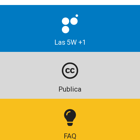
Las 5W +1
Publica
FAQ