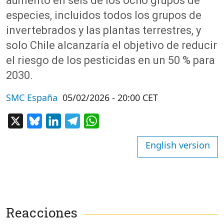
aumentó en seis de los ocho grupos de
especies, incluidos todos los grupos de
invertebrados y las plantas terrestres
, y
s
olo Chil
e
alcanzar
ía
el objetivo de reducir
el riesgo de los pesticidas en un 50 % para
2030.
SMC España
05/02/2026 - 20:00 CET
X
Bluesky
LinkedIn
Telegram
WhatsApp
English version
Reacciones