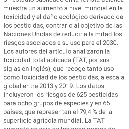
muestra
un
aumento a nivel
mundial
en la
toxicidad
y el daño ecológico derivado
de
los pesticidas
,
contrario
al objetivo de las
Naciones Unidas de reducir
a la mitad
los
riesgos asociados a
su uso para el
2030.
Los autores
del
artículo analizaron la
toxicidad total aplicada (TAT, por sus
siglas en inglés)
,
que recoge tanto uso
como toxicidad de los pesticida
s
,
a escala
global
entre
2013
y
2019.
Los datos
incluyeron los riesgos de 625 pesticidas
para ocho grupos de
es
pecie
s y
en
65
países
, que representan el 79,4 % de la
superficie agrícola mundial
.
La
TAT