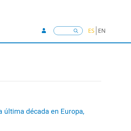
User account menu -
Buscar
ES
EN
a última década en Europa,