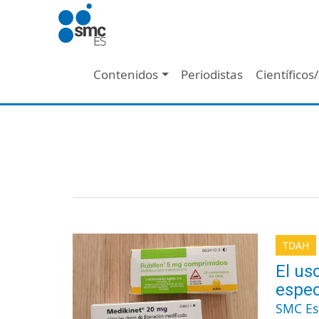
Pasar al contenido principal
Navegación principal
Contenidos
Periodistas
Científicos
TDAH
El us
espec
SMC E