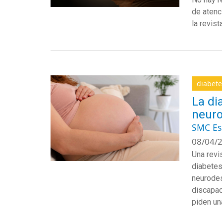
de atenc
la revist
diabete
La di
neuro
SMC E
08/04/2
Una revi
diabetes
neurodes
discapac
piden un