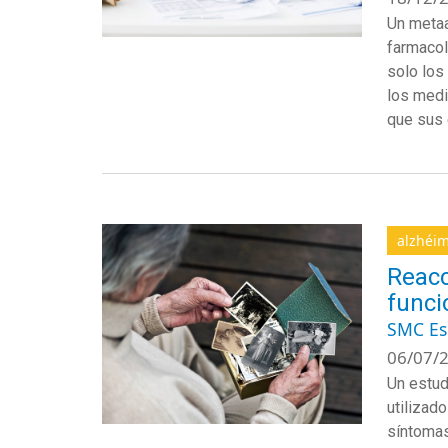
Un metaa
farmacol
solo los
los medi
que sus 
alzhéi
Reacc
funci
SMC E
06/07/2
Un estud
utilizad
síntomas