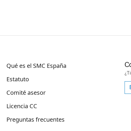
Sobre SMC España
C
Qué es el SMC España
¿T
Estatuto
Comité asesor
Licencia CC
Preguntas frecuentes