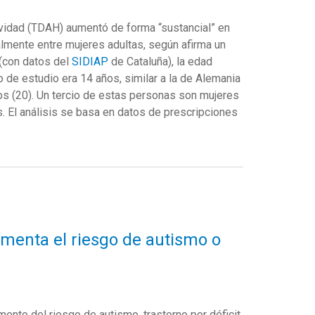
tividad (TDAH) aumentó de forma “sustancial” en
mente entre mujeres adultas, según afirma un
(con datos del
SIDIAP
de Cataluña), la edad
e estudio era 14 años, similar a la de Alemania
os (20). Un tercio de estas personas son mujeres
s. El análisis se basa en datos de prescripciones
menta el riesgo de autismo o
ento del riesgo de autismo, trastorno por déficit