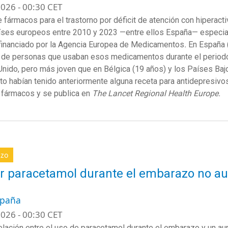
026 - 00:30 CET
e fármacos para el trastorno por déficit de atención con hiperac
íses europeos entre 2010 y 2023 —entre ellos España— especial
financiado por la Agencia Europea de Medicamentos
.
En España 
de personas que usaban esos medicamentos durante el periodo d
Unido, pero más joven que en Bélgica (19 años) y los Países Baj
rto habían tenido anteriormente alguna receta para antidepresivo
 fármacos y se publica en
The Lancet Regional Health Europe.
zo
 paracetamol durante el embarazo no au
H
spaña
026 - 00:30 CET
elación entre el uso de paracetamol durante el embarazo y un aum