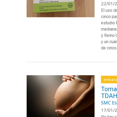
22/01/2
El uso d
cinco pa
estudio 
mediana 
y Reino 
y un cua
de cinco
embara
Tomar
TDA
SMC E
17/01/2
No hay r