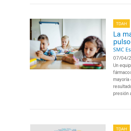
TDAH
La ma
pulso 
SMC E
07/04/2
Un equip
fármacos
mayoría d
resultad
presión 
TDAH