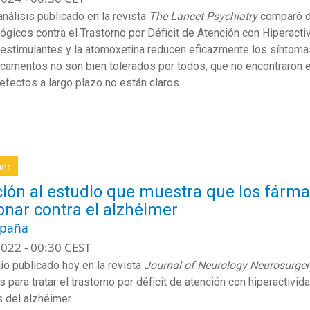
nálisis publicado en la revista
The Lancet Psychiatry
comparó di
ógicos contra el Trastorno por Déficit de Atención con Hiperacti
 estimulantes y la atomoxetina reducen eficazmente los síntom
camentos no son bien tolerados por todos, que no encontraron e
efectos a largo plazo no están claros.
mer
ión al estudio que muestra que los fárm
onar contra el alzhéimer
spaña
022 - 00:30 CEST
io publicado hoy en la revista
Journal of Neurology Neurosurger
os para tratar el trastorno por déficit de atención con hiperactiv
 del alzhéimer.