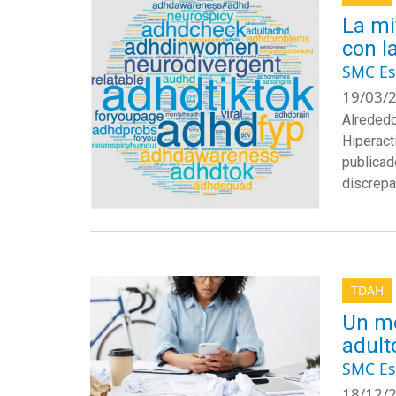
La mi
con la
SMC E
19/03/2
Alrededo
Hiperact
publica
discrepa
TDAH
Un me
adult
SMC E
18/12/2